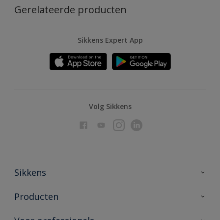
Gerelateerde producten
Sikkens Expert App
Volg Sikkens
Sikkens
Over Sikkens
Producten
AkzoNobel
Producten voor binnen