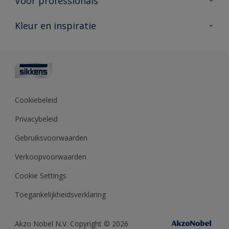
Voor professionals
Duurzaamheid
Producten voor buiten
Veelgestelde vragen
Advies & service
Kleur en inspiratie
Vind je verkooppunt
Contact
Sikkens academy
Informatiebladen
Kleuren
Opdrachtgevers
Downloads
Kleurtesters
Polyfilla Pro
Kleurcollecties
Meesterhand
Kleur van het jaar
Cookiebeleid
Sikkens Center
Kleurhulpmiddelen
Privacybeleid
Kennisbank
Gebruiksvoorwaarden
Verkoopvoorwaarden
Cookie Settings
Toegankelijkheidsverklaring
Akzo Nobel N.V. Copyright © 2026