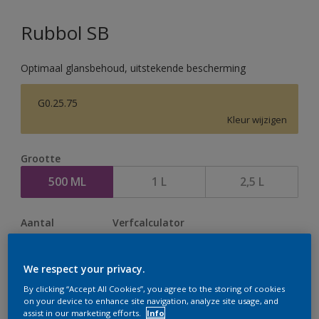
Rubbol SB
Optimaal glansbehoud, uitstekende bescherming
G0.25.75
Kleur wijzigen
Grootte
500 ML
1 L
2,5 L
Aantal
Verfcalculator
Bereken
We respect your privacy.
By clicking “Accept All Cookies”, you agree to the storing of cookies
Op dit moment is het niet mogelijk dit product online
on your device to enhance site navigation, analyze site usage, and
assist in our marketing efforts.
Info
te bestellen. Houd de website in de gaten, we werken