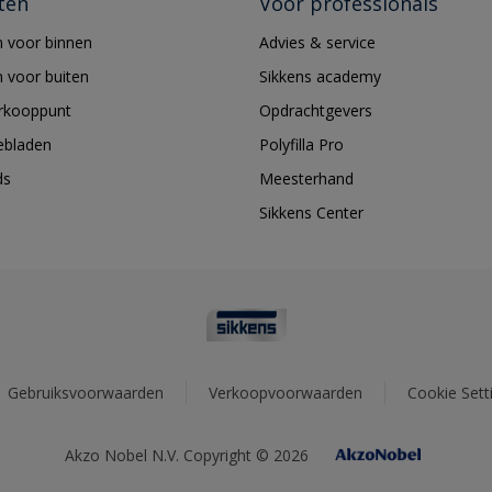
ten
Voor professionals
 voor binnen
Advies & service
 voor buiten
Sikkens academy
erkooppunt
Opdrachtgevers
ebladen
Polyfilla Pro
ds
Meesterhand
Sikkens Center
Gebruiksvoorwaarden
Verkoopvoorwaarden
Cookie Sett
Akzo Nobel N.V. Copyright © 2026