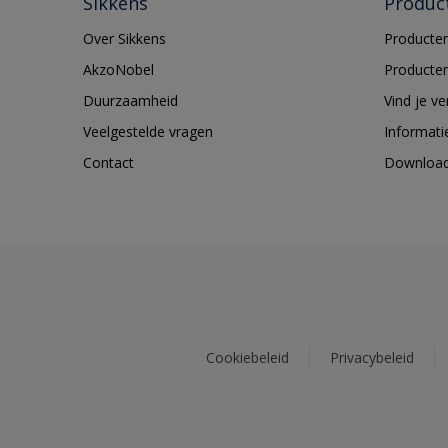
Sikkens
Produc
Over Sikkens
Producten
AkzoNobel
Producten
Duurzaamheid
Vind je v
Veelgestelde vragen
Informati
Contact
Downloa
Cookiebeleid
Privacybeleid