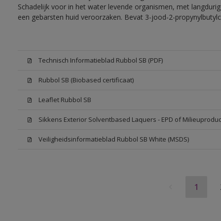
Schadelijk voor in het water levende organismen, met langdurig
een gebarsten huid veroorzaken. Bevat 3-jood-2-propynylbutylc
Technisch Informatieblad Rubbol SB (PDF)
Rubbol SB (Biobased certificaat)
Leaflet Rubbol SB
Sikkens Exterior Solventbased Laquers - EPD of Milieuproduc
Veiligheidsinformatieblad Rubbol SB White (MSDS)
1