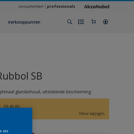
consumenten
professionals
Verkooppunten
Rubbol SB
ptimaal glansbehoud, uitstekende bescherming
F6.40.80
Kleur wijzigen
rootte
e site