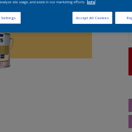
analyze site usage, and assist in our marketing efforts.
Info
 Settings
Accept All Cookies
Rej
A