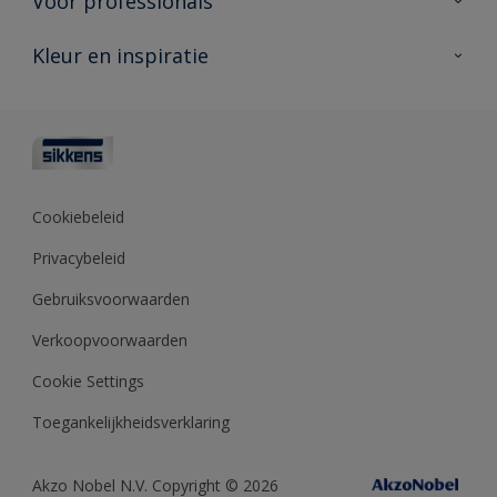
Voor professionals
Duurzaamheid
Producten voor buiten
Veelgestelde vragen
Advies & service
Kleur en inspiratie
Vind je verkooppunt
Contact
Sikkens academy
Informatiebladen
Kleuren
Opdrachtgevers
Downloads
Kleurtesters
Polyfilla Pro
Kleurcollecties
Meesterhand
Kleur van het jaar
Cookiebeleid
Sikkens Center
Kleurhulpmiddelen
Privacybeleid
Kennisbank
Gebruiksvoorwaarden
Verkoopvoorwaarden
Cookie Settings
Toegankelijkheidsverklaring
Akzo Nobel N.V. Copyright © 2026