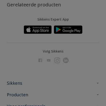
Gerelateerde producten
Sikkens Expert App
Volg Sikkens
Sikkens
Over Sikkens
Producten
AkzoNobel
Producten voor binnen