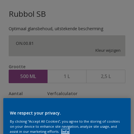
Rubbol SB
Optimaal glansbehoud, uitstekende bescherming
ON.00.81
Kleur wijzigen
Grootte
500 ML
1 L
2,5 L
Aantal
Verfcalculator
Bereken
We respect your privacy.
By clicking “Accept All Cookies”, you agree to the storing of cookies
Op dit moment is het niet mogelijk dit product online
on your device to enhance site navigation, analyze site usage, and
assist in our marketing efforts.
Info
te bestellen. Houd de website in de gaten, we werken