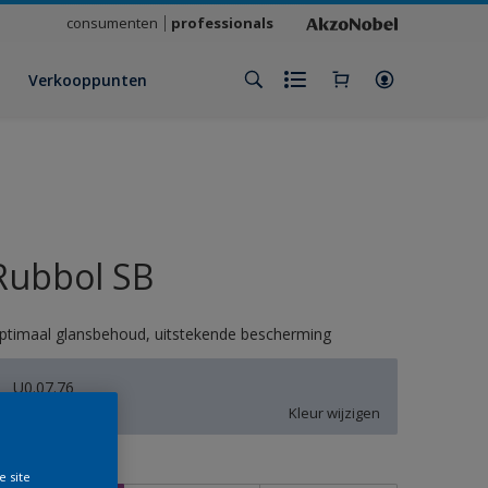
consumenten
professionals
Verkooppunten
Rubbol SB
ptimaal glansbehoud, uitstekende bescherming
U0.07.76
Kleur wijzigen
rootte
e site