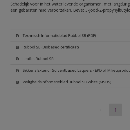
Schadelijk voor in het water levende organismen, met langdurig
een gebarsten huid veroorzaken. Bevat 3-jood-2-propynylbutylc
Technisch Informatieblad Rubbol SB (PDF)
Rubbol SB (Biobased certificaat)
Leaflet Rubbol SB
Sikkens Exterior Solventbased Laquers - EPD of Milieuproduc
Veiligheidsinformatieblad Rubbol SB White (MSDS)
1