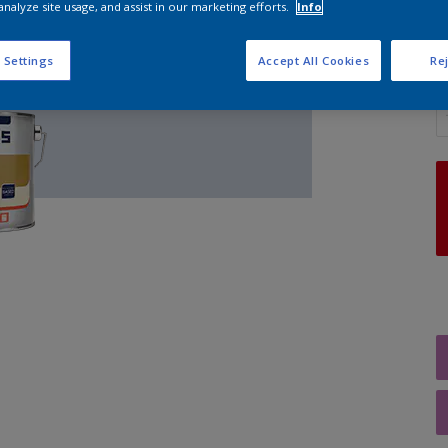
analyze site usage, and assist in our marketing efforts.
Info
 Settings
Accept All Cookies
Rej
A