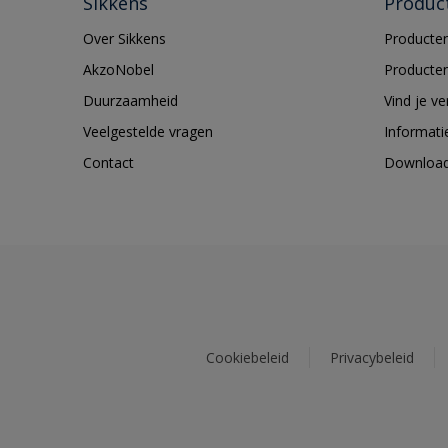
Sikkens
Produc
Over Sikkens
Producten
AkzoNobel
Producten
Duurzaamheid
Vind je v
Veelgestelde vragen
Informati
Contact
Downloa
Cookiebeleid
Privacybeleid