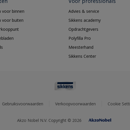
ten
Voor professionals
 voor binnen
Advies & service
 voor buiten
Sikkens academy
erkooppunt
Opdrachtgevers
ebladen
Polyfilla Pro
ds
Meesterhand
Sikkens Center
Gebruiksvoorwaarden
Verkoopvoorwaarden
Cookie Sett
Akzo Nobel N.V. Copyright © 2026