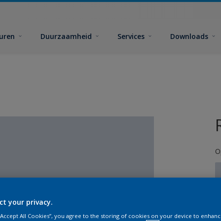
euren
Duurzaamheid
Services
Downloads
O
ct your privacy.
G
 “Accept All Cookies”, you agree to the storing of cookies on your device to enhanc