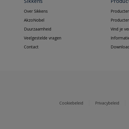
Sikkens
Produc
Over Sikkens
Producten
AkzoNobel
Producten
Duurzaamheid
Vind je v
Veelgestelde vragen
Informati
Contact
Downloa
Cookiebeleid
Privacybeleid