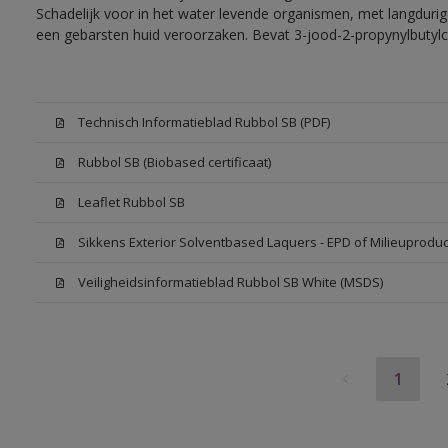
Schadelijk voor in het water levende organismen, met langdurig
een gebarsten huid veroorzaken. Bevat 3-jood-2-propynylbutylc
Technisch Informatieblad Rubbol SB (PDF)
Rubbol SB (Biobased certificaat)
Leaflet Rubbol SB
Sikkens Exterior Solventbased Laquers - EPD of Milieuproduc
Veiligheidsinformatieblad Rubbol SB White (MSDS)
1