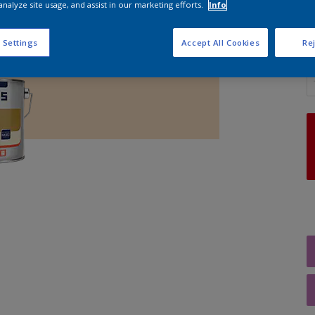
analyze site usage, and assist in our marketing efforts.
Info
 Settings
Accept All Cookies
Rej
A