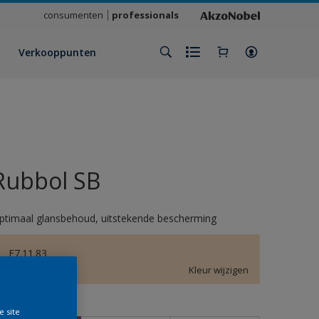
consumenten
professionals
Verkooppunten
Rubbol SB
ptimaal glansbehoud, uitstekende bescherming
E7.11.83
Kleur wijzigen
rootte
e site