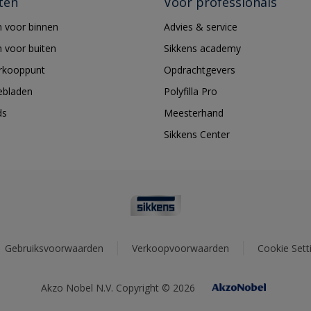
ten
Voor professionals
 voor binnen
Advies & service
 voor buiten
Sikkens academy
erkooppunt
Opdrachtgevers
ebladen
Polyfilla Pro
ds
Meesterhand
Sikkens Center
Gebruiksvoorwaarden
Verkoopvoorwaarden
Cookie Sett
Akzo Nobel N.V. Copyright © 2026