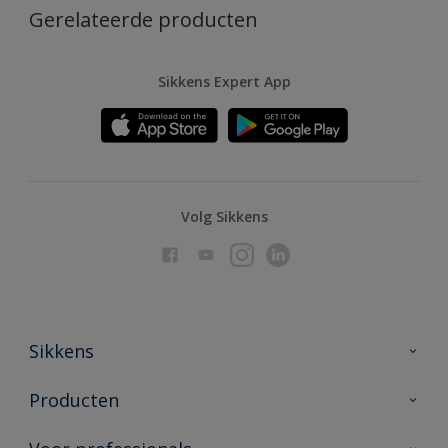
Gerelateerde producten
Sikkens Expert App
Volg Sikkens
Sikkens
Over Sikkens
Producten
AkzoNobel
Producten voor binnen