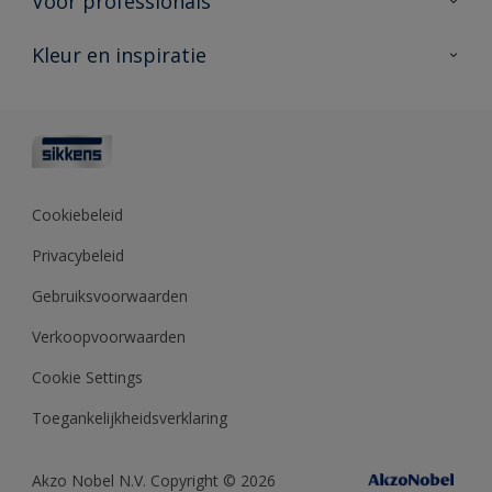
Voor professionals
Duurzaamheid
Producten voor buiten
Veelgestelde vragen
Advies & service
Kleur en inspiratie
Vind je verkooppunt
Contact
Sikkens academy
Informatiebladen
Kleuren
Opdrachtgevers
Downloads
Kleurtesters
Polyfilla Pro
Kleurcollecties
Meesterhand
Kleur van het jaar
Cookiebeleid
Sikkens Center
Kleurhulpmiddelen
Privacybeleid
Kennisbank
Gebruiksvoorwaarden
Verkoopvoorwaarden
Cookie Settings
Toegankelijkheidsverklaring
Akzo Nobel N.V. Copyright © 2026