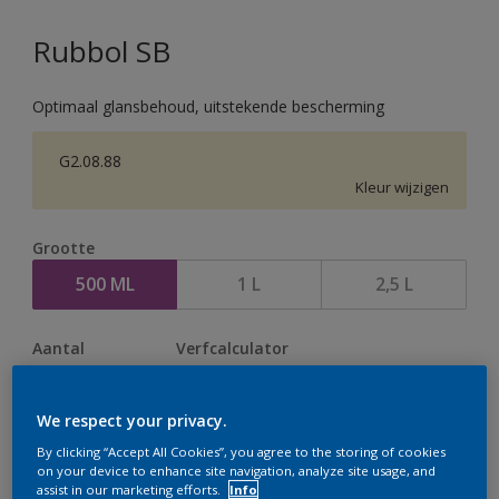
Rubbol SB
Optimaal glansbehoud, uitstekende bescherming
G2.08.88
Kleur wijzigen
Grootte
500 ML
1 L
2,5 L
Aantal
Verfcalculator
Bereken
We respect your privacy.
By clicking “Accept All Cookies”, you agree to the storing of cookies
Op dit moment is het niet mogelijk dit product online
on your device to enhance site navigation, analyze site usage, and
assist in our marketing efforts.
Info
te bestellen. Houd de website in de gaten, we werken