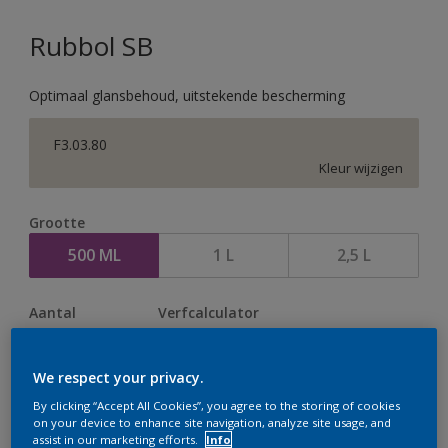
Rubbol SB
Optimaal glansbehoud, uitstekende bescherming
F3.03.80
Kleur wijzigen
Grootte
500 ML
1 L
2,5 L
Aantal
Verfcalculator
Bereken
We respect your privacy.
By clicking “Accept All Cookies”, you agree to the storing of cookies
Op dit moment is het niet mogelijk dit product online
on your device to enhance site navigation, analyze site usage, and
assist in our marketing efforts.
Info
te bestellen. Houd de website in de gaten, we werken