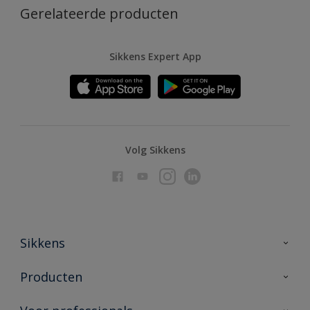
Gerelateerde producten
Sikkens Expert App
Volg Sikkens
Sikkens
Over Sikkens
Producten
AkzoNobel
Producten voor binnen