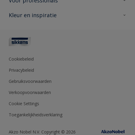
Voor professionals
Duurzaamheid
Producten voor buiten
Veelgestelde vragen
Advies & service
Kleur en inspiratie
Vind je verkooppunt
Contact
Sikkens academy
Informatiebladen
Kleuren
Opdrachtgevers
Downloads
Kleurtesters
Polyfilla Pro
Kleurcollecties
Meesterhand
Kleur van het jaar
Cookiebeleid
Sikkens Center
Kleurhulpmiddelen
Privacybeleid
Kennisbank
Gebruiksvoorwaarden
Verkoopvoorwaarden
Cookie Settings
Toegankelijkheidsverklaring
Akzo Nobel N.V. Copyright © 2026