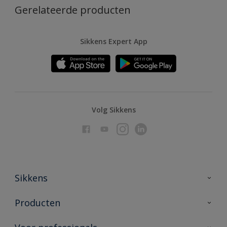
Gerelateerde producten
Sikkens Expert App
Volg Sikkens
Sikkens
Over Sikkens
Producten
AkzoNobel
Producten voor binnen