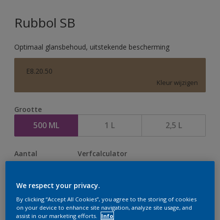
Rubbol SB
Optimaal glansbehoud, uitstekende bescherming
E8.20.50
Kleur wijzigen
Grootte
500 ML
1 L
2,5 L
Aantal
Verfcalculator
Bereken
We respect your privacy.
By clicking “Accept All Cookies”, you agree to the storing of cookies
Op dit moment is het niet mogelijk dit product online
on your device to enhance site navigation, analyze site usage, and
assist in our marketing efforts.
Info
te bestellen. Houd de website in de gaten, we werken