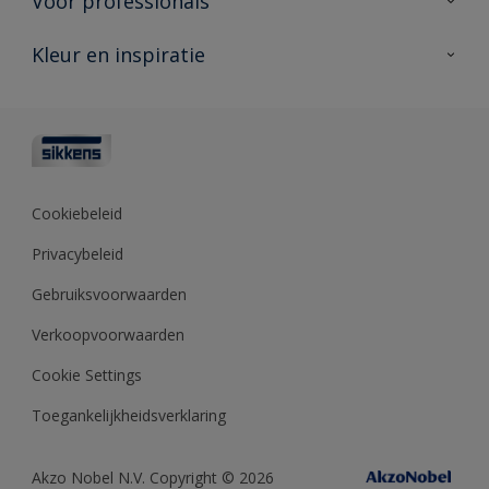
Voor professionals
Duurzaamheid
Producten voor buiten
Veelgestelde vragen
Advies & service
Kleur en inspiratie
Vind je verkooppunt
Contact
Sikkens academy
Informatiebladen
Kleuren
Opdrachtgevers
Downloads
Kleurtesters
Polyfilla Pro
Kleurcollecties
Meesterhand
Kleur van het jaar
Cookiebeleid
Sikkens Center
Kleurhulpmiddelen
Privacybeleid
Kennisbank
Gebruiksvoorwaarden
Verkoopvoorwaarden
Cookie Settings
Toegankelijkheidsverklaring
Akzo Nobel N.V. Copyright © 2026