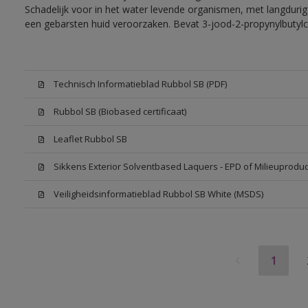
Schadelijk voor in het water levende organismen, met langdurig
een gebarsten huid veroorzaken. Bevat 3-jood-2-propynylbutylc
Technisch Informatieblad Rubbol SB (PDF)
Rubbol SB (Biobased certificaat)
Leaflet Rubbol SB
Sikkens Exterior Solventbased Laquers - EPD of Milieuproduc
Veiligheidsinformatieblad Rubbol SB White (MSDS)
1