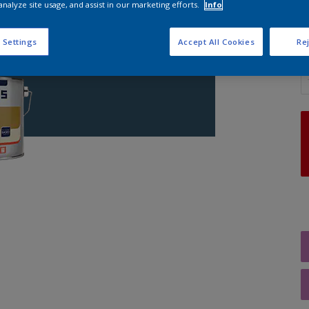
analyze site usage, and assist in our marketing efforts.
Info
 Settings
Accept All Cookies
Rej
A