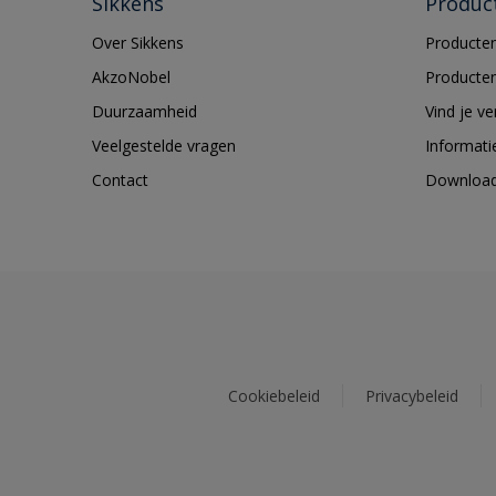
Sikkens
Produc
Over Sikkens
Producten
AkzoNobel
Producten
Duurzaamheid
Vind je v
Veelgestelde vragen
Informati
Contact
Downloa
Cookiebeleid
Privacybeleid