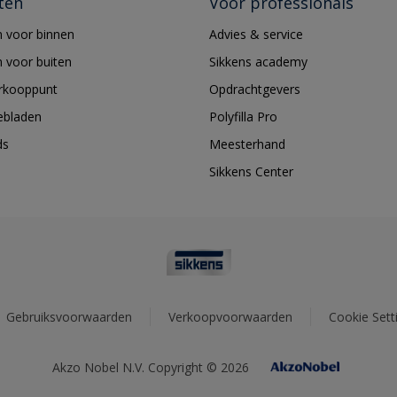
ten
Voor professionals
 voor binnen
Advies & service
 voor buiten
Sikkens academy
erkooppunt
Opdrachtgevers
ebladen
Polyfilla Pro
ds
Meesterhand
Sikkens Center
Gebruiksvoorwaarden
Verkoopvoorwaarden
Cookie Sett
Akzo Nobel N.V. Copyright © 2026