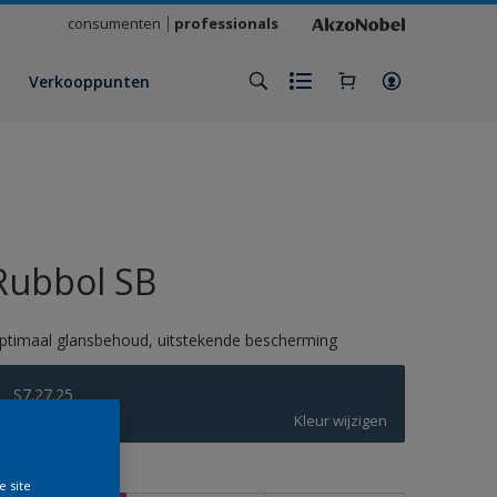
consumenten
professionals
Verkooppunten
Rubbol SB
ptimaal glansbehoud, uitstekende bescherming
S7.27.25
Kleur wijzigen
rootte
e site