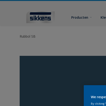
Producten
Kl
Rubbol SB
We respe
By clicking