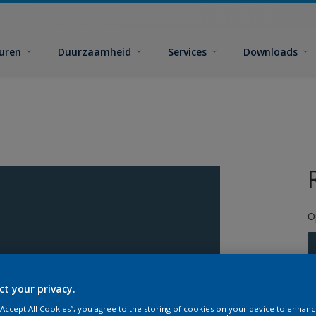
euren
Duurzaamheid
Services
Downloads
O
ct your privacy.
G
 “Accept All Cookies”, you agree to the storing of cookies on your device to enhanc