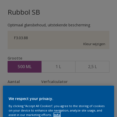
Rubbol SB
Optimaal glansbehoud, uitstekende bescherming
F3.03.88
Kleur wijzigen
Grootte
500 ML
1 L
2,5 L
Aantal
Verfcalculator
Bereken
We respect your privacy.
By clicking “Accept All Cookies”, you agree to the storing of cookies
Op dit moment is het niet mogelijk dit product online
on your device to enhance site navigation, analyze site usage, and
assist in our marketing efforts.
Info
te bestellen. Houd de website in de gaten, we werken