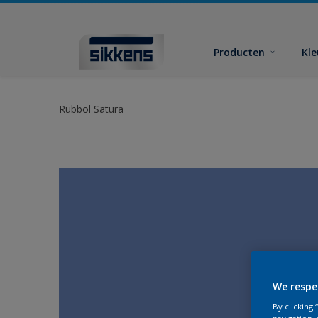
Producten
Kl
Rubbol Satura
We respe
By clicking