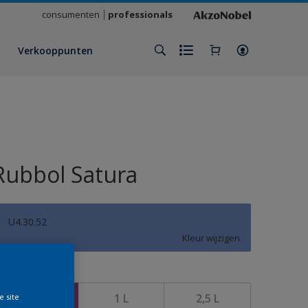
consumenten
professionals
Verkooppunten
Rubbol Satura
U4.30.52
Kleur wijzigen
rootte
500 ML
1 L
2,5 L
e site