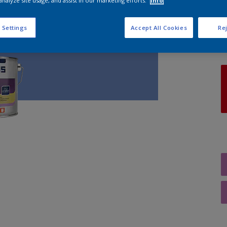
analyze site usage, and assist in our marketing efforts.
Info
A
 Settings
Accept All Cookies
Rej