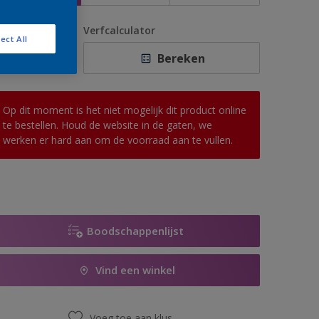
antal
Verfcalculator
ect All
Bereken
Op dit moment is het niet mogelijk dit product online
te bestellen. Houd de website in de gaten, we
werken er hard aan om de voorraad aan te vullen.
Boodschappenlijst
Vind een winkel
Voeg toe aan klus