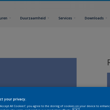
euren
Duurzaamheid
Services
Downloads
G
ct your privacy.
 “Accept All Cookies”, you agree to the storing of cookies on your device to enhanc