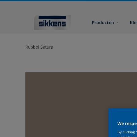
Producten
Kl
Rubbol Satura
We respe
By clicking