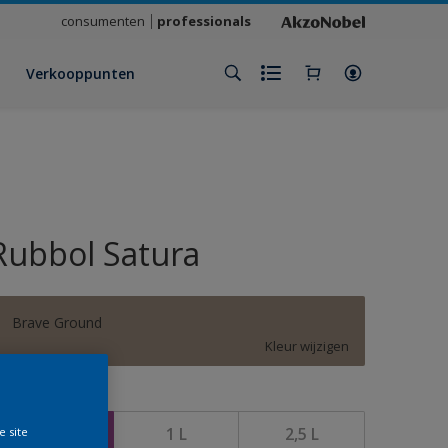
consumenten
professionals
Verkooppunten
Rubbol Satura
Brave Ground
Kleur wijzigen
rootte
500 ML
1 L
2,5 L
e site