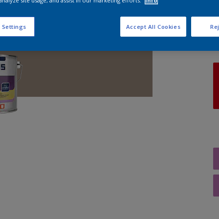
analyze site usage, and assist in our marketing efforts.
Info
A
 Settings
Accept All Cookies
Rej