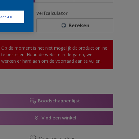
antal
Verfcalculator
ect All
Bereken
Op dit moment is het niet mogelijk dit product online
te bestellen. Houd de website in de gaten, we
werken er hard aan om de voorraad aan te vullen.
Boodschappenlijst
Vind een winkel
Voeg toe aan klus