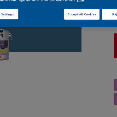
analyze site usage, and assist in our marketing efforts.
Info
A
 Settings
Accept All Cookies
Rej