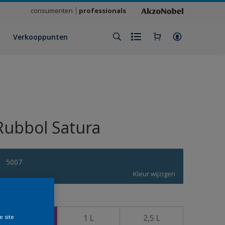
consumenten
professionals
Verkooppunten
Rubbol Satura
5007
Kleur wijzigen
rootte
500 ML
1 L
2,5 L
e site