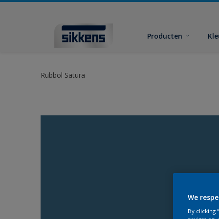
Producten
Kl
Rubbol Satura
We respe
By clicking