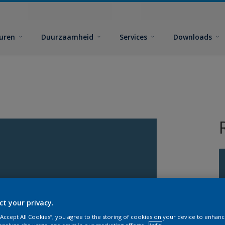
euren
Duurzaamheid
Services
Downloads
G
ct your privacy.
 “Accept All Cookies”, you agree to the storing of cookies on your device to enhanc