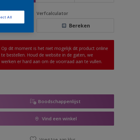
antal
Verfcalculator
ect All
Bereken
Op dit moment is het niet mogelijk dit product online
te bestellen. Houd de website in de gaten, we
werken er hard aan om de voorraad aan te vullen.
Boodschappenlijst
Vind een winkel
Voeg toe aan klus