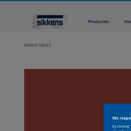
Producten
Kl
Rubbol Satura
We respe
By clicking