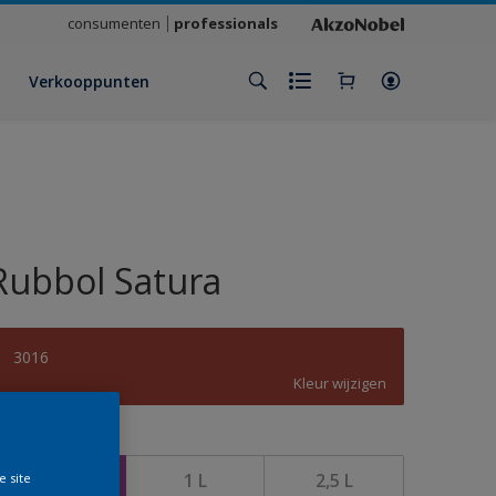
consumenten
professionals
Verkooppunten
Rubbol Satura
3016
Kleur wijzigen
rootte
500 ML
1 L
2,5 L
e site