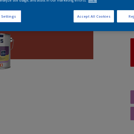
analyze site usage, and assist in our marketing efforts.
Info
A
 Settings
Accept All Cookies
Rej