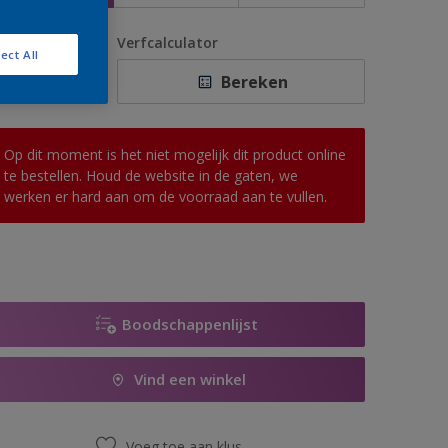
antal
Verfcalculator
ect All
Bereken
Op dit moment is het niet mogelijk dit product online
te bestellen. Houd de website in de gaten, we
werken er hard aan om de voorraad aan te vullen.
Boodschappenlijst
Vind een winkel
Voeg toe aan klus