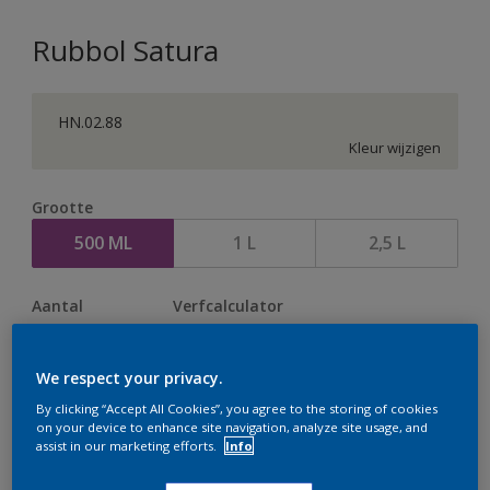
Rubbol Satura
HN.02.88
Kleur wijzigen
Grootte
500 ML
1 L
2,5 L
Aantal
Verfcalculator
Bereken
We respect your privacy.
By clicking “Accept All Cookies”, you agree to the storing of cookies
Op dit moment is het niet mogelijk dit product online
on your device to enhance site navigation, analyze site usage, and
assist in our marketing efforts.
Info
te bestellen. Houd de website in de gaten, we werken
er hard aan om de voorraad aan te vullen.