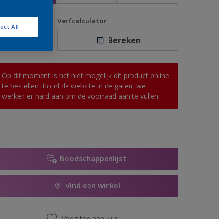
antal
Verfcalculator
ect All
Bereken
Op dit moment is het niet mogelijk dit product online
te bestellen. Houd de website in de gaten, we
werken er hard aan om de voorraad aan te vullen.
Boodschappenlijst
Vind een winkel
Voeg toe aan klus