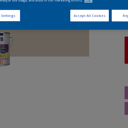
analyze site usage, and assist in our marketing efforts.
Info
A
 Settings
Accept All Cookies
Rej