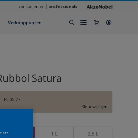
consumenten
professionals
Verkooppunten
Rubbol Satura
E5.05.77
Kleur wijzigen
rootte
500 ML
1 L
2,5 L
e site