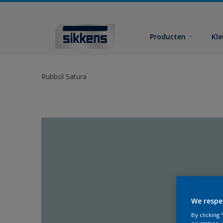
Producten
Kl
Rubbol Satura
We respe
By clicking