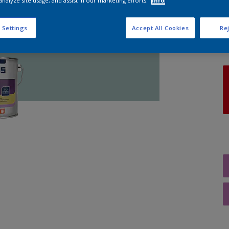
analyze site usage, and assist in our marketing efforts.
Info
A
 Settings
Accept All Cookies
Rej