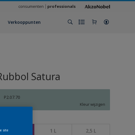
consumenten
professionals
Verkooppunten
Rubbol Satura
P2.07.70
Kleur wijzigen
rootte
500 ML
1 L
2,5 L
e site