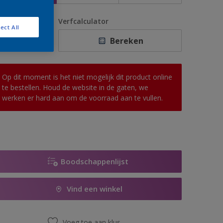
antal
Verfcalculator
ect All
Bereken
Op dit moment is het niet mogelijk dit product online
te bestellen. Houd de website in de gaten, we
werken er hard aan om de voorraad aan te vullen.
Boodschappenlijst
Vind een winkel
Voeg toe aan klus