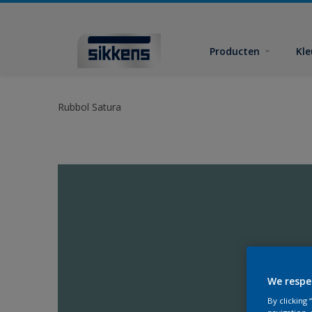
Producten
Kl
Rubbol Satura
We respe
By clicking