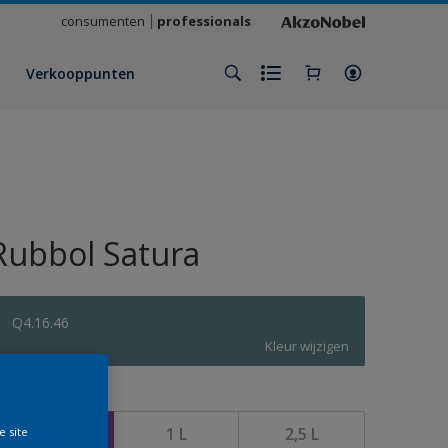
consumenten
professionals
Verkooppunten
Rubbol Satura
Q4.16.46
Kleur wijzigen
rootte
500 ML
1 L
2,5 L
e site