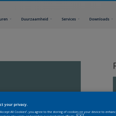
euren
Duurzaamheid
Services
Downloads
G
ct your privacy.
 “Accept All Cookies”, you agree to the storing of cookies on your device to enhanc