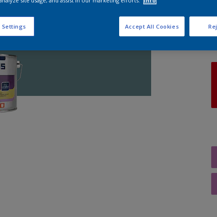
analyze site usage, and assist in our marketing efforts.
Info
A
 Settings
Accept All Cookies
Rej