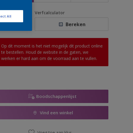
antal
Verfcalculator
ect All
Bereken
Op dit moment is het niet mogelijk dit product online
te bestellen. Houd de website in de gaten, we
werken er hard aan om de voorraad aan te vullen.
Boodschappenlijst
Vind een winkel
Voeg toe aan klus