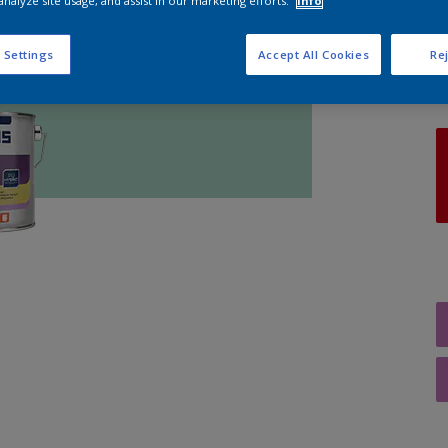
analyze site usage, and assist in our marketing efforts.
Info
A
 Settings
Accept All Cookies
Rej