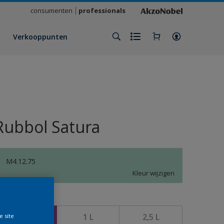
consumenten
professionals
Verkooppunten
Rubbol Satura
M4.12.75
Kleur wijzigen
rootte
500 ML
1 L
2,5 L
e site