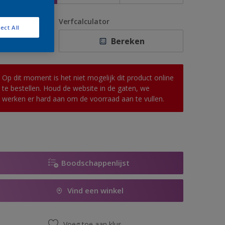
antal
Verfcalculator
ect All
Bereken
Op dit moment is het niet mogelijk dit product online
te bestellen. Houd de website in de gaten, we
werken er hard aan om de voorraad aan te vullen.
Boodschappenlijst
Vind een winkel
Voeg toe aan klus