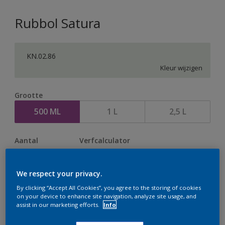
Rubbol Satura
KN.02.86
Kleur wijzigen
Grootte
500 ML
1 L
2,5 L
Aantal
Verfcalculator
Bereken
We respect your privacy.
By clicking “Accept All Cookies”, you agree to the storing of cookies
Op dit moment is het niet mogelijk dit product online
on your device to enhance site navigation, analyze site usage, and
assist in our marketing efforts.
Info
te bestellen. Houd de website in de gaten, we werken
er hard aan om de voorraad aan te vullen.