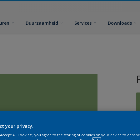
euren
Duurzaamheid
Services
Downloads
G
ct your privacy.
 “Accept All Cookies”, you agree to the storing of cookies on your device to enhanc