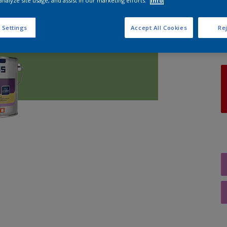
analyze site usage, and assist in our marketing efforts.
Info
A
 Settings
Accept All Cookies
Rej