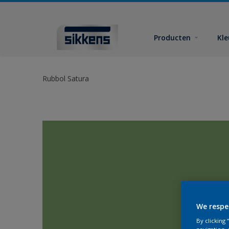
Producten
Kl
Rubbol Satura
We respe
By clicking