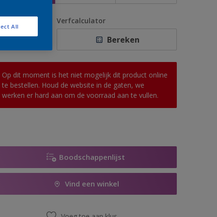
antal
Verfcalculator
ect All
Bereken
Op dit moment is het niet mogelijk dit product online
te bestellen. Houd de website in de gaten, we
werken er hard aan om de voorraad aan te vullen.
Boodschappenlijst
Vind een winkel
Voeg toe aan klus