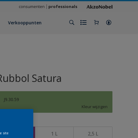
consumenten
professionals
Verkooppunten
Rubbol Satura
J9.30.59
Kleur wijzigen
rootte
500 ML
1 L
2,5 L
e site