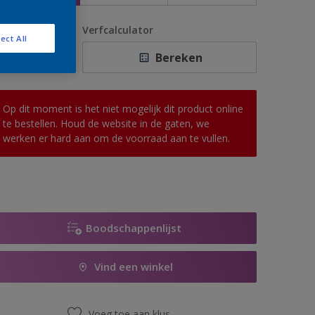
antal
Verfcalculator
ect All
Bereken
Op dit moment is het niet mogelijk dit product online
te bestellen. Houd de website in de gaten, we
werken er hard aan om de voorraad aan te vullen.
Boodschappenlijst
Vind een winkel
Voeg toe aan klus