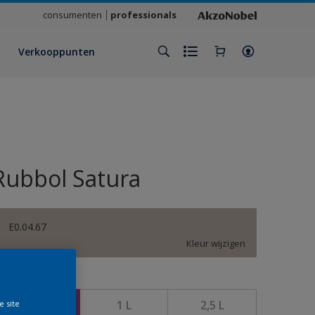
consumenten
professionals
Verkooppunten
Rubbol Satura
E0.04.67
Kleur wijzigen
rootte
500 ML
1 L
2,5 L
e site