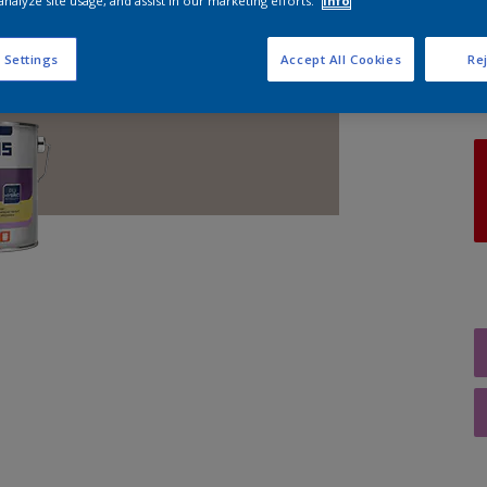
analyze site usage, and assist in our marketing efforts.
Info
A
 Settings
Accept All Cookies
Rej