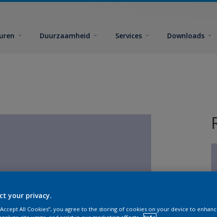
euren
Duurzaamheid
Services
Downloads
G
ct your privacy.
 “Accept All Cookies”, you agree to the storing of cookies on your device to enhanc