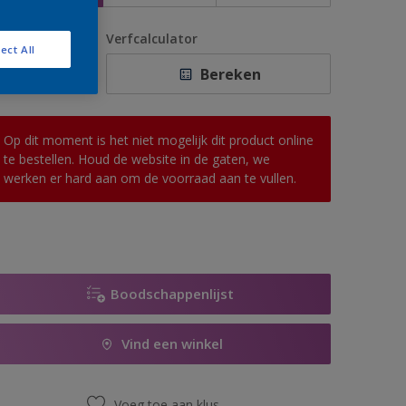
antal
Verfcalculator
ect All
Bereken
Op dit moment is het niet mogelijk dit product online
te bestellen. Houd de website in de gaten, we
werken er hard aan om de voorraad aan te vullen.
Boodschappenlijst
Vind een winkel
Voeg toe aan klus