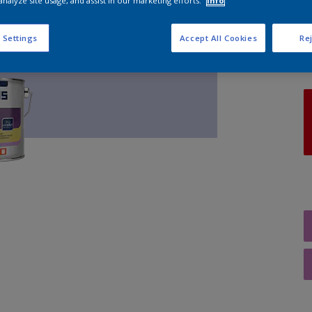
analyze site usage, and assist in our marketing efforts.
Info
A
 Settings
Accept All Cookies
Rej