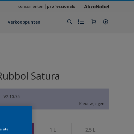
consumenten
professionals
Verkooppunten
Rubbol Satura
V2.10.75
Kleur wijzigen
rootte
500 ML
1 L
2,5 L
e site