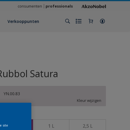
consumenten
professionals
Verkooppunten
Rubbol Satura
YN.00.83
Kleur wijzigen
rootte
500 ML
1 L
2,5 L
e site