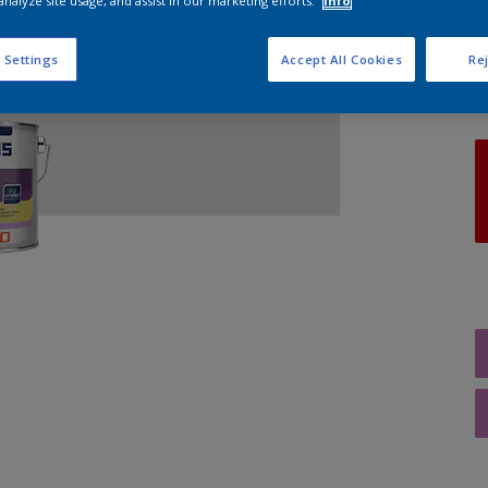
analyze site usage, and assist in our marketing efforts.
Info
A
 Settings
Accept All Cookies
Rej