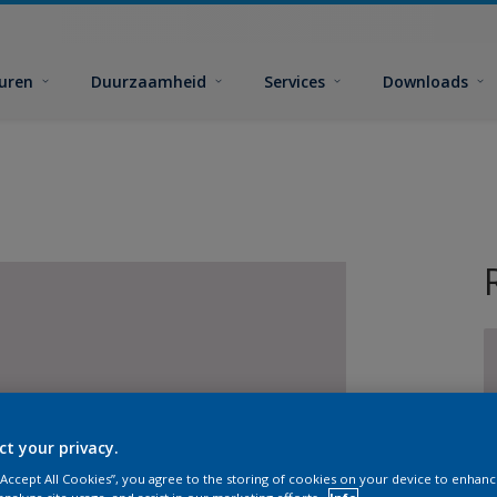
euren
Duurzaamheid
Services
Downloads
G
ct your privacy.
 “Accept All Cookies”, you agree to the storing of cookies on your device to enhanc