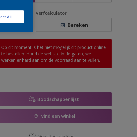
antal
Verfcalculator
ect All
Bereken
Op dit moment is het niet mogelijk dit product online
te bestellen. Houd de website in de gaten, we
werken er hard aan om de voorraad aan te vullen.
Boodschappenlijst
Vind een winkel
Voeg toe aan klus