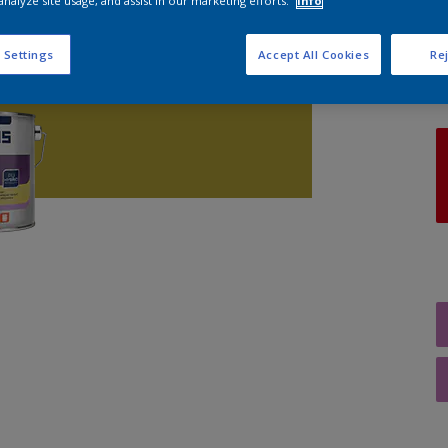
analyze site usage, and assist in our marketing efforts.
Info
A
 Settings
Accept All Cookies
Rej