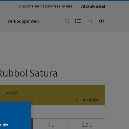
consumenten
professionals
Verkooppunten
Rubbol Satura
G4.50.60
Kleur wijzigen
rootte
500 ML
1 L
2,5 L
e site