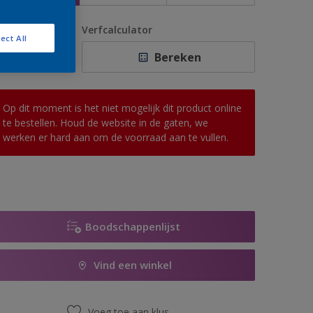
antal
Verfcalculator
ect All
Bereken
Op dit moment is het niet mogelijk dit product online
te bestellen. Houd de website in de gaten, we
werken er hard aan om de voorraad aan te vullen.
Boodschappenlijst
Vind een winkel
Voeg toe aan klus