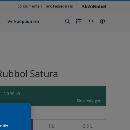
consumenten
professionals
Verkooppunten
Rubbol Satura
N0.30.40
Kleur wijzigen
rootte
500 ML
1 L
2,5 L
e site