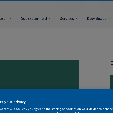
euren
Duurzaamheid
Services
Downloads
G
ct your privacy.
 “Accept All Cookies”, you agree to the storing of cookies on your device to enhanc