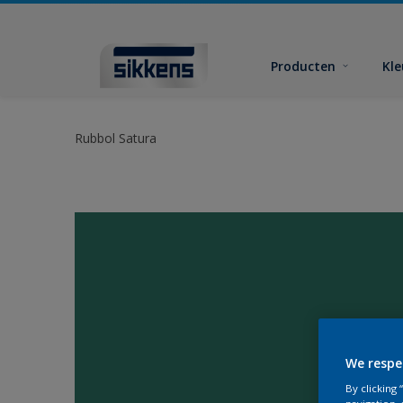
Producten
Kl
Rubbol Satura
We respe
By clicking