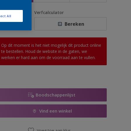
antal
Verfcalculator
ect All
Bereken
Op dit moment is het niet mogelijk dit product online
te bestellen. Houd de website in de gaten, we
werken er hard aan om de voorraad aan te vullen.
Boodschappenlijst
Vind een winkel
Voeg toe aan klus