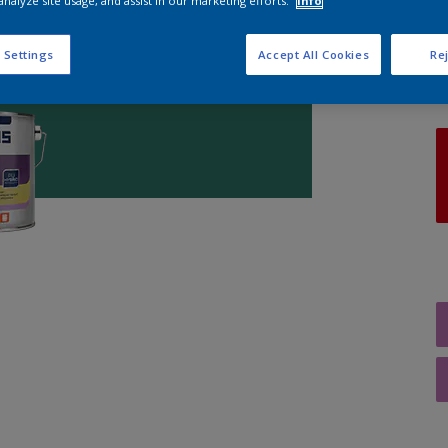
analyze site usage, and assist in our marketing efforts.
Info
A
 Settings
Accept All Cookies
Rej