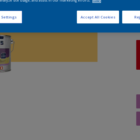
analyze site usage, and assist in our marketing efforts.
Info
A
 Settings
Accept All Cookies
Rej