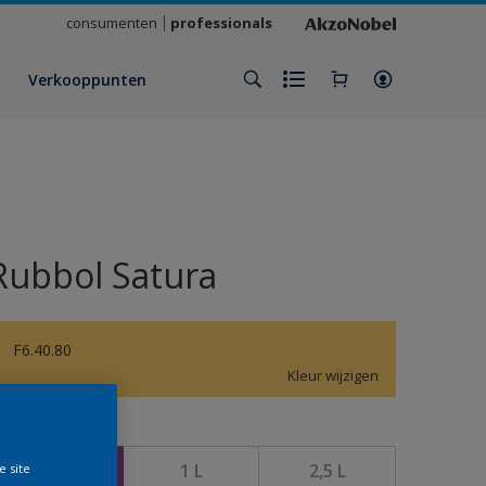
consumenten
professionals
Verkooppunten
Rubbol Satura
F6.40.80
Kleur wijzigen
rootte
500 ML
1 L
2,5 L
e site