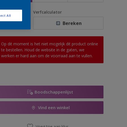
antal
Verfcalculator
ect All
Bereken
Op dit moment is het niet mogelijk dit product online
te bestellen. Houd de website in de gaten, we
werken er hard aan om de voorraad aan te vullen.
Boodschappenlijst
Vind een winkel
Voeg toe aan klus