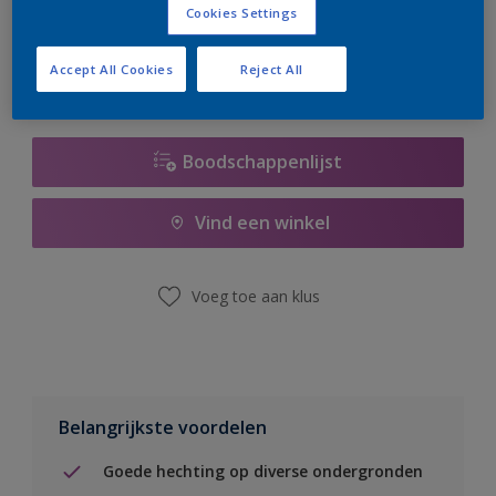
Cookies Settings
er hard aan om de voorraad aan te vullen.
Accept All Cookies
Reject All
Boodschappenlijst
Vind een winkel
Voeg toe aan klus
Belangrijkste voordelen
Goede hechting op diverse ondergronden