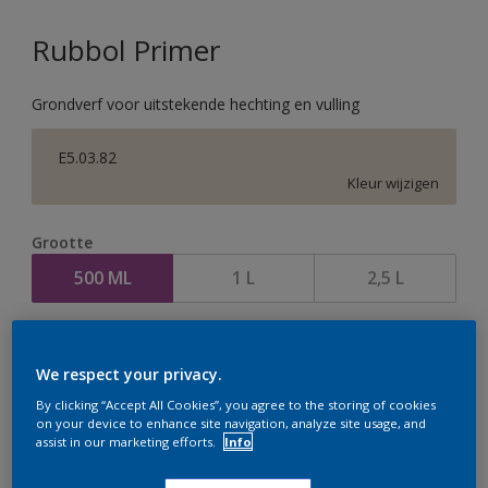
Rubbol Primer
Grondverf voor uitstekende hechting en vulling
E5.03.82
Kleur wijzigen
Grootte
500 ML
1 L
2,5 L
Aantal
We respect your privacy.
By clicking “Accept All Cookies”, you agree to the storing of cookies
on your device to enhance site navigation, analyze site usage, and
assist in our marketing efforts.
Info
Op dit moment is het niet mogelijk dit product online
te bestellen. Houd de website in de gaten, we werken