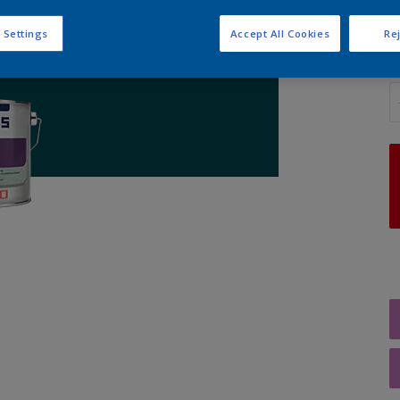
 Settings
Accept All Cookies
Rej
A