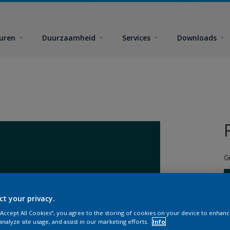
euren
Duurzaamheid
Services
Downloads
G
ct your privacy.
 “Accept All Cookies”, you agree to the storing of cookies on your device to enhanc
G
analyze site usage, and assist in our marketing efforts.
Info