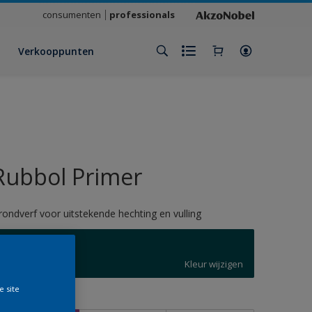
consumenten
professionals
Verkooppunten
Rubbol Primer
rondverf voor uitstekende hechting en vulling
5020
Kleur wijzigen
e site
rootte