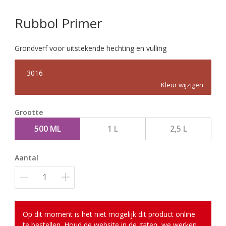
Rubbol Primer
Grondverf voor uitstekende hechting en vulling
3016
Kleur wijzigen
Grootte
500 ML
1 L
2,5 L
Aantal
Op dit moment is het niet mogelijk dit product online
te bestellen. Houd de website in de gaten, we werken