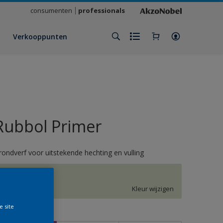
consumenten
professionals
Verkooppunten
Rubbol Primer
rondverf voor uitstekende hechting en vulling
J0.07.82
Kleur wijzigen
e site
rootte