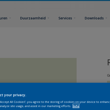
euren
Duurzaamheid
Services
Downloads
G
ct your privacy.
 “Accept All Cookies”, you agree to the storing of cookies on your device to enhanc
G
analyze site usage, and assist in our marketing efforts.
Info