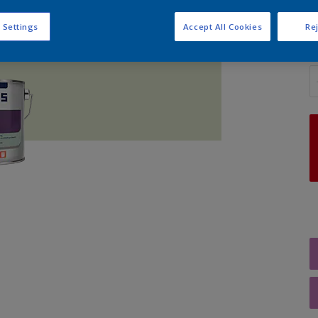
 Settings
Accept All Cookies
Rej
A