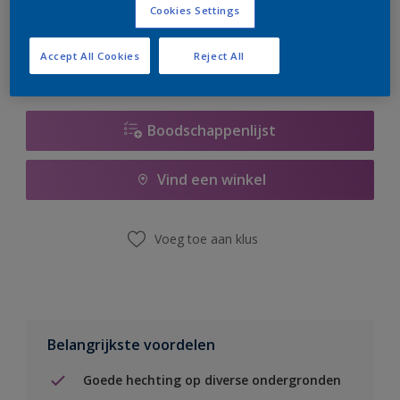
Cookies Settings
er hard aan om de voorraad aan te vullen.
Accept All Cookies
Reject All
Boodschappenlijst
Vind een winkel
Voeg toe aan klus
Belangrijkste voordelen
Goede hechting op diverse ondergronden