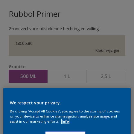
Rubbol Primer
Grondverf voor uitstekende hechting en vulling
G0.05.80
Kleur wijzigen
Grootte
500 ML
1 L
2,5 L
Aantal
We respect your privacy.
By clicking “Accept All Cookies”, you agree to the storing of cookies
on your device to enhance site navigation, analyze site usage, and
assist in our marketing efforts.
Info
Op dit moment is het niet mogelijk dit product online
te bestellen. Houd de website in de gaten, we werken