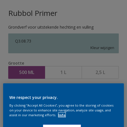
Rubbol Primer
Grondverf voor uitstekende hechting en vulling
Q3.08.73
Kleur wijzigen
Grootte
500 ML
1 L
2,5 L
Aantal
We respect your privacy.
By clicking “Accept All Cookies”, you agree to the storing of cookies
on your device to enhance site navigation, analyze site usage, and
assist in our marketing efforts.
Info
Op dit moment is het niet mogelijk dit product online
te bestellen. Houd de website in de gaten, we werken