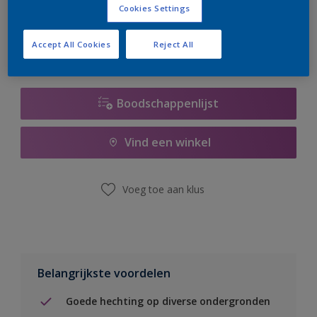
Cookies Settings
er hard aan om de voorraad aan te vullen.
Accept All Cookies
Reject All
Boodschappenlijst
Vind een winkel
Voeg toe aan klus
Belangrijkste voordelen
Goede hechting op diverse ondergronden