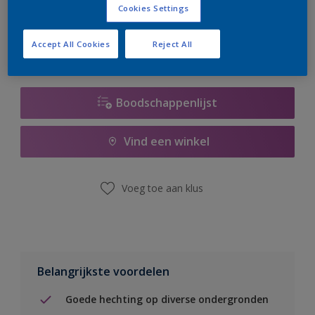
Cookies Settings
er hard aan om de voorraad aan te vullen.
Accept All Cookies
Reject All
Boodschappenlijst
Vind een winkel
Voeg toe aan klus
Belangrijkste voordelen
Goede hechting op diverse ondergronden