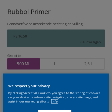
Rubbol Primer
Grondverf voor uitstekende hechting en vulling
P8.16.50
Kleur wijzigen
Grootte
500 ML
1 L
2,5 L
Aantal
We respect your privacy.
By clicking “Accept All Cookies”, you agree to the storing of cookies
on your device to enhance site navigation, analyze site usage, and
assist in our marketing efforts.
Info
Op dit moment is het niet mogelijk dit product online
te bestellen. Houd de website in de gaten, we werken