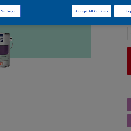
 Settings
Accept All Cookies
Rej
A