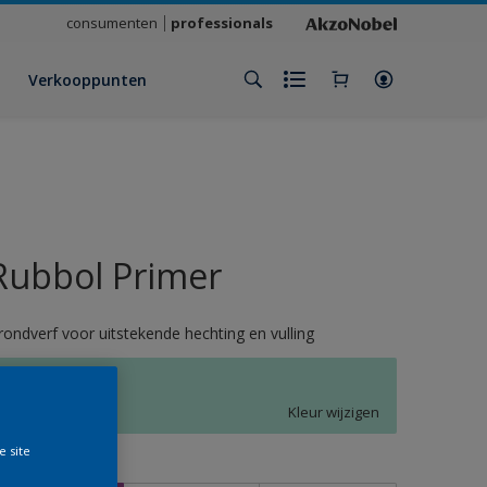
consumenten
professionals
Verkooppunten
Rubbol Primer
rondverf voor uitstekende hechting en vulling
M9.13.80
Kleur wijzigen
e site
rootte