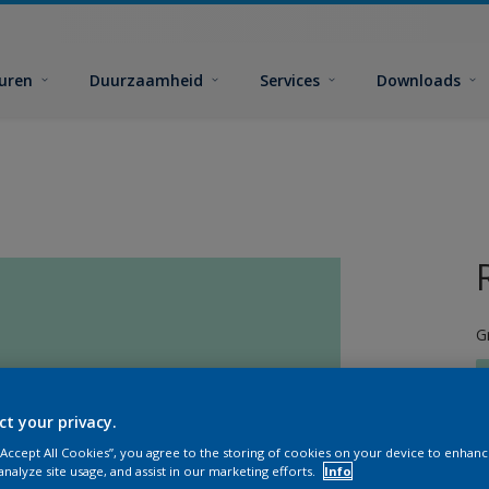
euren
Duurzaamheid
Services
Downloads
G
ct your privacy.
 “Accept All Cookies”, you agree to the storing of cookies on your device to enhanc
G
analyze site usage, and assist in our marketing efforts.
Info