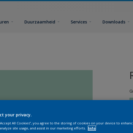
euren
Duurzaamheid
Services
Downloads
G
ct your privacy.
 “Accept All Cookies”, you agree to the storing of cookies on your device to enhanc
G
analyze site usage, and assist in our marketing efforts.
Info