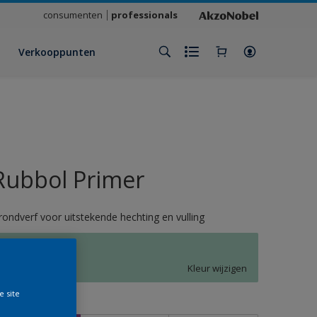
consumenten
professionals
Verkooppunten
Rubbol Primer
rondverf voor uitstekende hechting en vulling
M4.12.75
Kleur wijzigen
e site
rootte