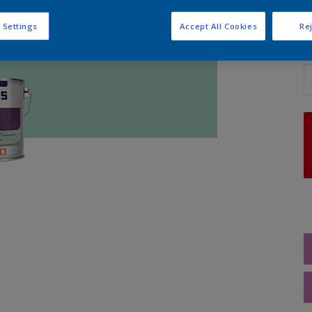
 Settings
Accept All Cookies
Rej
A