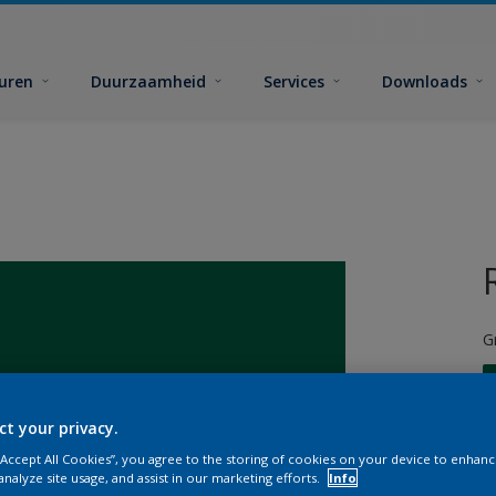
euren
Duurzaamheid
Services
Downloads
G
ct your privacy.
 “Accept All Cookies”, you agree to the storing of cookies on your device to enhanc
G
analyze site usage, and assist in our marketing efforts.
Info