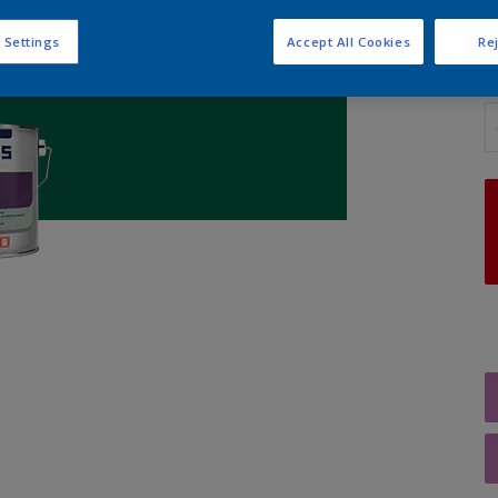
 Settings
Accept All Cookies
Rej
A