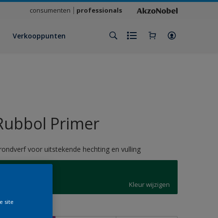
consumenten
professionals
Verkooppunten
Rubbol Primer
rondverf voor uitstekende hechting en vulling
L9.55.25
Kleur wijzigen
e site
rootte