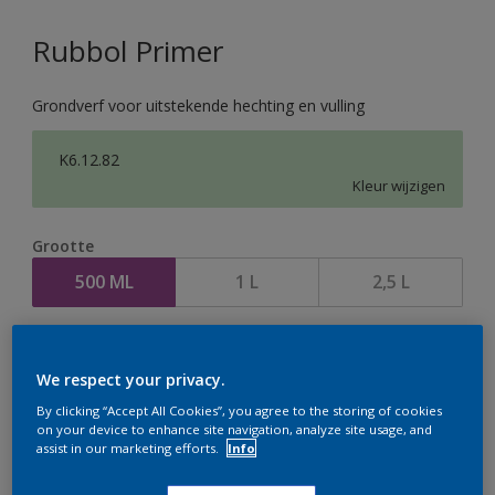
Rubbol Primer
Grondverf voor uitstekende hechting en vulling
K6.12.82
Kleur wijzigen
Grootte
500 ML
1 L
2,5 L
Aantal
We respect your privacy.
By clicking “Accept All Cookies”, you agree to the storing of cookies
on your device to enhance site navigation, analyze site usage, and
assist in our marketing efforts.
Info
Op dit moment is het niet mogelijk dit product online
te bestellen. Houd de website in de gaten, we werken