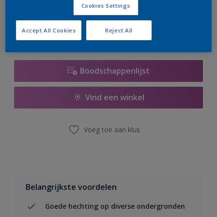
Cookies Settings
er hard aan om de voorraad aan te vullen.
Accept All Cookies
Reject All
Boodschappenlijst
Vind een winkel
Voeg toe aan klus
Belangrijkste voordelen
Goede hechting op diverse ondergronden