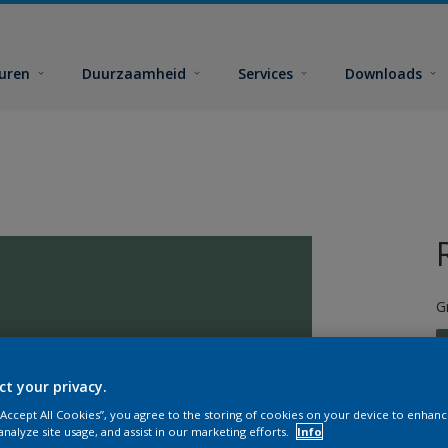
euren
Duurzaamheid
Services
Downloads
G
ct your privacy.
 “Accept All Cookies”, you agree to the storing of cookies on your device to enhanc
G
analyze site usage, and assist in our marketing efforts.
Info