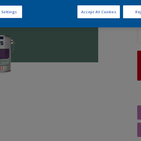
 Settings
Accept All Cookies
Rej
A