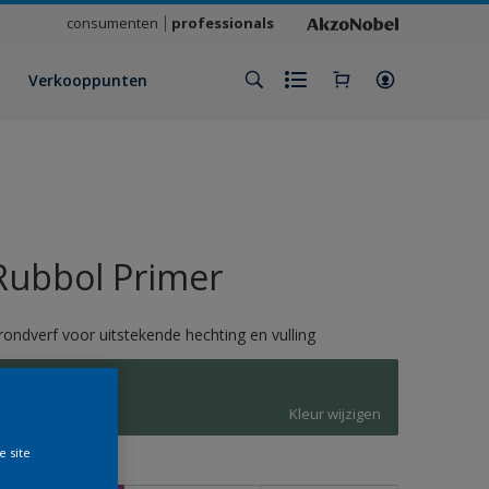
consumenten
professionals
Verkooppunten
Rubbol Primer
rondverf voor uitstekende hechting en vulling
M2.16.41
Kleur wijzigen
e site
rootte