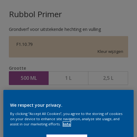
Rubbol Primer
Grondverf voor uitstekende hechting en vulling
F1.10.79
Kleur wijzigen
Grootte
500 ML
1 L
2,5 L
Aantal
We respect your privacy.
By clicking “Accept All Cookies”, you agree to the storing of cookies
on your device to enhance site navigation, analyze site usage, and
assist in our marketing efforts.
Info
Op dit moment is het niet mogelijk dit product online
te bestellen. Houd de website in de gaten, we werken