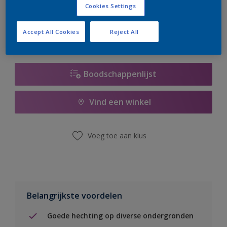
Cookies Settings
er hard aan om de voorraad aan te vullen.
Accept All Cookies
Reject All
Boodschappenlijst
Vind een winkel
Voeg toe aan klus
Belangrijkste voordelen
Goede hechting op diverse ondergronden