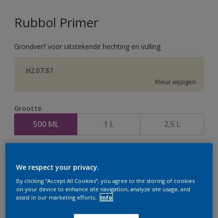
Rubbol Primer
Grondverf voor uitstekende hechting en vulling
H2.07.87
Kleur wijzigen
Grootte
500 ML
1 L
2,5 L
Aantal
We respect your privacy.
By clicking “Accept All Cookies”, you agree to the storing of cookies
on your device to enhance site navigation, analyze site usage, and
assist in our marketing efforts.
Info
Op dit moment is het niet mogelijk dit product online
te bestellen. Houd de website in de gaten, we werken