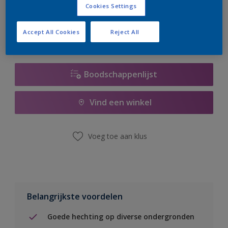
Cookies Settings
er hard aan om de voorraad aan te vullen.
Accept All Cookies
Reject All
Boodschappenlijst
Vind een winkel
Voeg toe aan klus
Belangrijkste voordelen
Goede hechting op diverse ondergronden