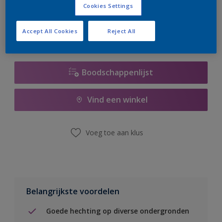
Cookies Settings
er hard aan om de voorraad aan te vullen.
Accept All Cookies
Reject All
Boodschappenlijst
Vind een winkel
Voeg toe aan klus
Belangrijkste voordelen
Goede hechting op diverse ondergronden