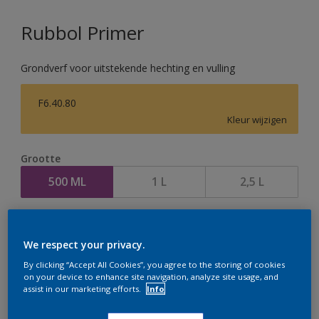
Rubbol Primer
Grondverf voor uitstekende hechting en vulling
F6.40.80
Kleur wijzigen
Grootte
500 ML
1 L
2,5 L
Aantal
We respect your privacy.
By clicking “Accept All Cookies”, you agree to the storing of cookies
on your device to enhance site navigation, analyze site usage, and
assist in our marketing efforts.
Info
Op dit moment is het niet mogelijk dit product online
te bestellen. Houd de website in de gaten, we werken