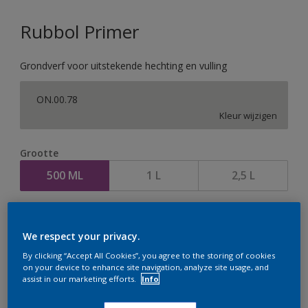
Rubbol Primer
Grondverf voor uitstekende hechting en vulling
ON.00.78
Kleur wijzigen
Grootte
500 ML
1 L
2,5 L
Aantal
We respect your privacy.
By clicking “Accept All Cookies”, you agree to the storing of cookies
on your device to enhance site navigation, analyze site usage, and
assist in our marketing efforts.
Info
Op dit moment is het niet mogelijk dit product online
te bestellen. Houd de website in de gaten, we werken