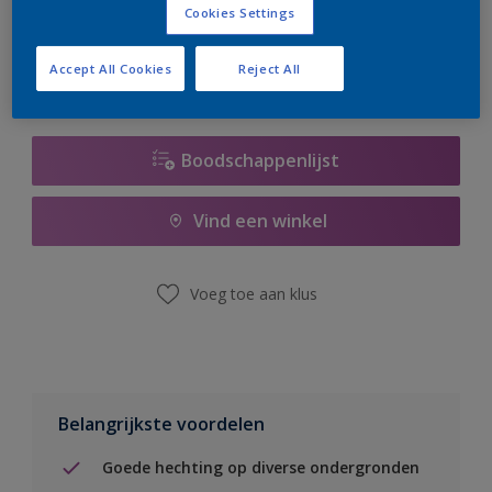
Cookies Settings
er hard aan om de voorraad aan te vullen.
Accept All Cookies
Reject All
Boodschappenlijst
Vind een winkel
Voeg toe aan klus
Belangrijkste voordelen
Goede hechting op diverse ondergronden