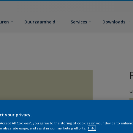
euren
Duurzaamheid
Services
Downloads
G
ct your privacy.
 “Accept All Cookies”, you agree to the storing of cookies on your device to enhanc
G
analyze site usage, and assist in our marketing efforts.
Info