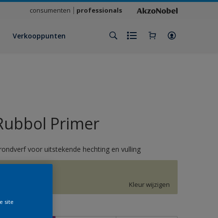
consumenten
professionals
Verkooppunten
Rubbol Primer
rondverf voor uitstekende hechting en vulling
H3.12.78
Kleur wijzigen
e site
rootte