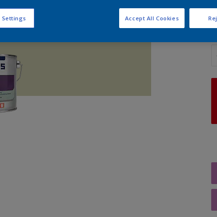
 Settings
Accept All Cookies
Rej
A