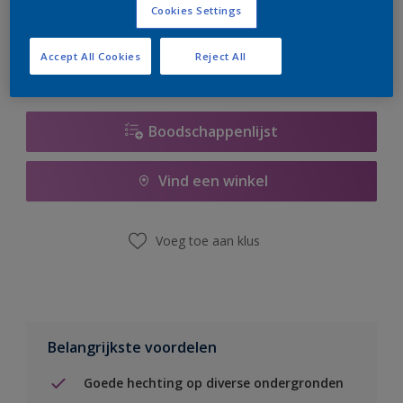
Cookies Settings
er hard aan om de voorraad aan te vullen.
Accept All Cookies
Reject All
Boodschappenlijst
Vind een winkel
Voeg toe aan klus
Belangrijkste voordelen
Goede hechting op diverse ondergronden