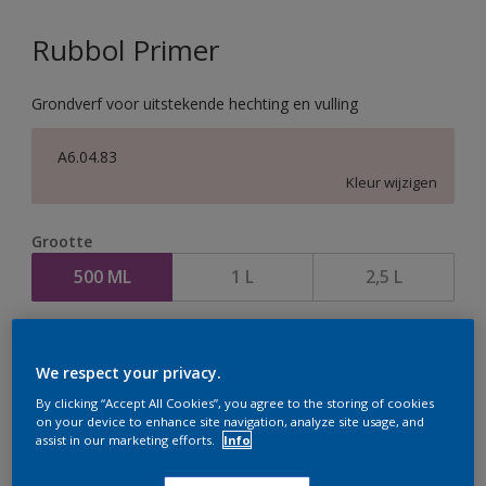
Rubbol Primer
Grondverf voor uitstekende hechting en vulling
A6.04.83
Kleur wijzigen
Grootte
500 ML
1 L
2,5 L
Aantal
We respect your privacy.
By clicking “Accept All Cookies”, you agree to the storing of cookies
on your device to enhance site navigation, analyze site usage, and
assist in our marketing efforts.
Info
Op dit moment is het niet mogelijk dit product online
te bestellen. Houd de website in de gaten, we werken