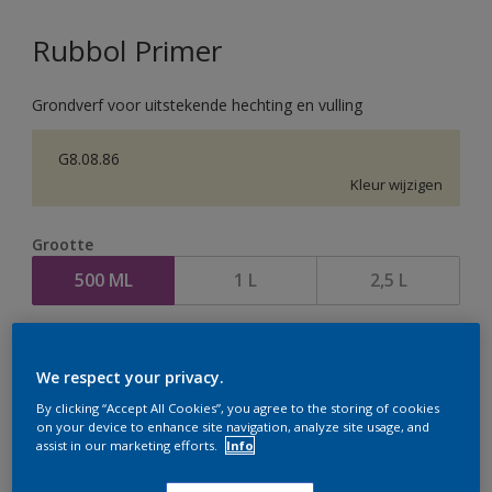
Rubbol Primer
Grondverf voor uitstekende hechting en vulling
G8.08.86
Kleur wijzigen
Grootte
500 ML
1 L
2,5 L
Aantal
We respect your privacy.
By clicking “Accept All Cookies”, you agree to the storing of cookies
on your device to enhance site navigation, analyze site usage, and
assist in our marketing efforts.
Info
Op dit moment is het niet mogelijk dit product online
te bestellen. Houd de website in de gaten, we werken