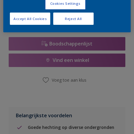
Cookies Settings
er hard aan om de voorraad aan te vullen.
Accept All Cookies
Reject All
Boodschappenlijst
Vind een winkel
Voeg toe aan klus
Belangrijkste voordelen
Goede hechting op diverse ondergronden