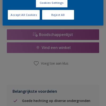
Cookies Settings
er hard aan om de voorraad aan te vullen.
Accept All Cookies
Reject All
Boodschappenlijst
Vind een winkel
Voeg toe aan klus
Belangrijkste voordelen
Goede hechting op diverse ondergronden