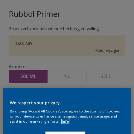
Rubbol Primer
Grondverf voor uitstekende hechting en vulling
G2.07.89
Kleur wijzigen
Grootte
500 ML
1 L
2,5 L
Aantal
We respect your privacy.
By clicking “Accept All Cookies”, you agree to the storing of cookies
on your device to enhance site navigation, analyze site usage, and
assist in our marketing efforts.
Info
Op dit moment is het niet mogelijk dit product online
te bestellen. Houd de website in de gaten, we werken