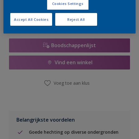
Cookies Settings
er hard aan om de voorraad aan te vullen.
Accept All Cookies
Reject All
Boodschappenlijst
Vind een winkel
Voeg toe aan klus
Belangrijkste voordelen
Goede hechting op diverse ondergronden