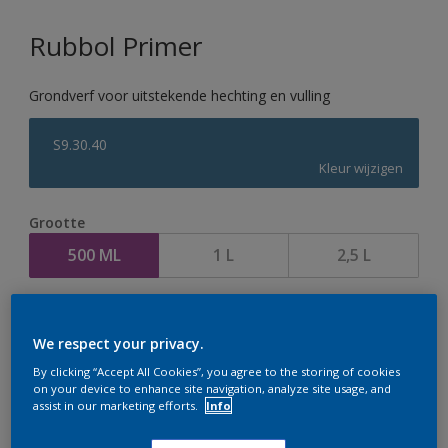
Rubbol Primer
Grondverf voor uitstekende hechting en vulling
S9.30.40
Kleur wijzigen
Grootte
500 ML
1 L
2,5 L
Aantal
We respect your privacy.
By clicking “Accept All Cookies”, you agree to the storing of cookies
on your device to enhance site navigation, analyze site usage, and
assist in our marketing efforts.
Info
Op dit moment is het niet mogelijk dit product online
te bestellen. Houd de website in de gaten, we werken