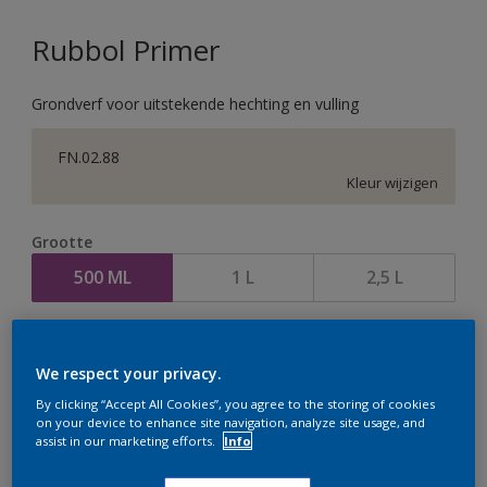
Rubbol Primer
Grondverf voor uitstekende hechting en vulling
FN.02.88
Kleur wijzigen
Grootte
500 ML
1 L
2,5 L
Aantal
We respect your privacy.
By clicking “Accept All Cookies”, you agree to the storing of cookies
on your device to enhance site navigation, analyze site usage, and
assist in our marketing efforts.
Info
Op dit moment is het niet mogelijk dit product online
te bestellen. Houd de website in de gaten, we werken