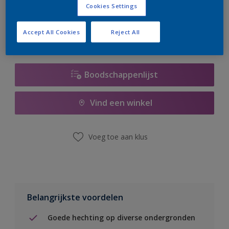
Cookies Settings
er hard aan om de voorraad aan te vullen.
Accept All Cookies
Reject All
Boodschappenlijst
Vind een winkel
Voeg toe aan klus
Belangrijkste voordelen
Goede hechting op diverse ondergronden