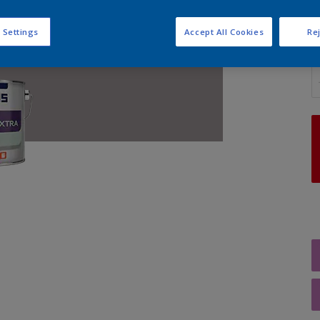
 Settings
Accept All Cookies
Rej
A