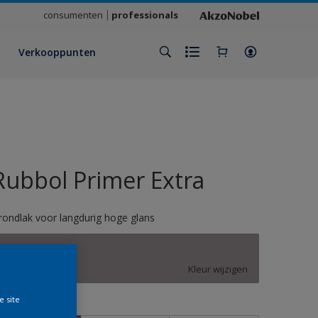
consumenten
professionals
Verkooppunten
Rubbol Primer Extra
rondlak voor langdurig hoge glans
Taupe Twist
Kleur wijzigen
e site
rootte